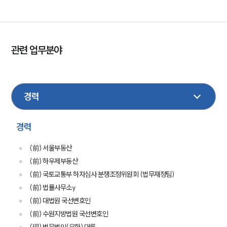
관련 업무분야
부동산
건설
형사
가사
상속
이혼
기업법무
노동
민사
손해배상
성범죄
음주교통사고
학교폭력
경력
(前) 서울부동산
(前) 하우제부동산
(前) 국토교통부 하자심사 분쟁조정위원회 (법무재정팀)
(前) 법률사무소y
(前) 대법원 국선변호인
(前) 수원지방법원 국선변호인