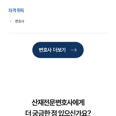
업무사례
자격 취득
주요 업무사례
사례분석/최신동향
변호사
법률정보
법률지식인
고객후기
변호사 더보기
업무분야
노동산재그룹 업무
전체
구성원 소개
노동산재전문변호사
산재전문변호사에게
더 궁금한 점 있으신가요?
소식/자료