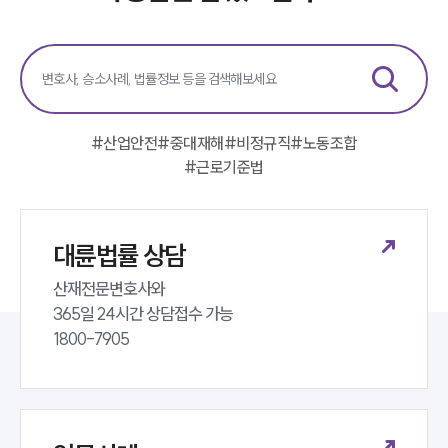
언론보도
공지사항
법률 블로그
법률서식
뉴스레터/브로슈어
세미나
#
산업안전
#
중대재해
#
비정규직
#
노동조합
#
근로기준법
대륜법률상담예약
대륜법률상담예약
대륜법률 상담
산재전문변호사와 

365일 24시간 상담접수 가능 

1800-7905