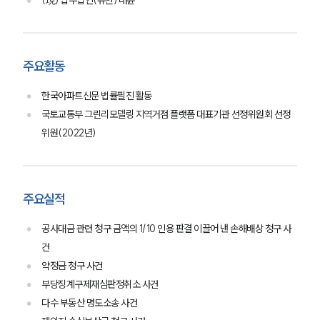
(現) 법무법인(유한) 대륜
주요활동
한국아파트신문 법률필진 활동
국토교통부 그린리모델링 지역거점 플랫폼 대표기관 선정위원회 선정
위원(2022년)
주요실적
공사대금 관련 청구 금액의 1/10 인용 판결 이끌어 낸 손해배상 청구 사
건
약정금 청구 사건
부당징계구제재심판정취소 사건
다수 부동산 명도소송 사건