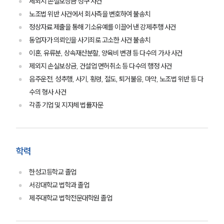
제외지 손실보상금 청구 사건
노조법 위반 사건에서 회사측을 변호하여 불송치
정상자료 제출을 통해 기소유예를 이끌어 낸 강제추행 사건
동업자가 의뢰인을 사기죄로 고소한 사건 불송치
이혼, 유류분, 상속재산분할, 양육비 변경 등 다수의 가사 사건
제외지 손실보상금, 건설업 면허취소 등 다수의 행정 사건
음주운전, 성추행, 사기, 횡령, 절도, 퇴거불응, 마약, 노조법 위반 등 다
수의 형사 사건
각종 기업 및 지자체 법률자문
그룹소개
그룹소개
학력
대륜의 강점
오시는 길
한성고등학교 졸업
글로벌 파트너 로펌
고객의 소리
서강대학교 법학과 졸업
통합검색
제주대학교 법학전문대학원 졸업
AI대륜