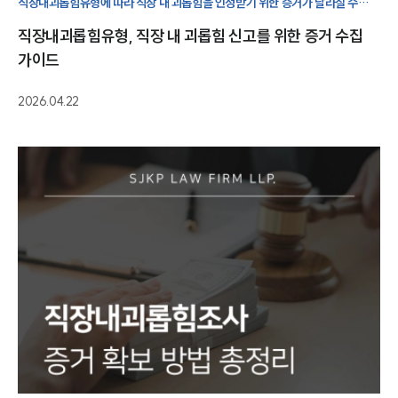
직장내괴롭힘유형에 따라 직장 내 괴롭힘을 인정받기 위한 증거가 달라질 수
통합검색
있습니다.따라서 직장 내 괴롭힘 신고를 고려하는 경우에는 체계적인 전략이
AI대륜
직장내괴롭힘유형, 직장 내 괴롭힘 신고를 위한 증거 수집
필요합니다.
가이드
업무사례
2026.04.22
주요 업무사례
사례분석/최신동향
법률정보
법률지식인
고객후기
업무분야
노동산재그룹 업무
전체
구성원 소개