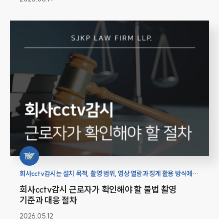
회사cctv감시는 설치 목적, 촬영 범위, 영상 열람과 징계 활용 방식에
따라 개인정보 침해나 노동상 불이익 문제가 될 수 있어 기준을
회사cctv감시 근로자가 확인해야 할 불법 촬영
살펴봐야 합니다.
기준과 대응 절차
2026.05.12