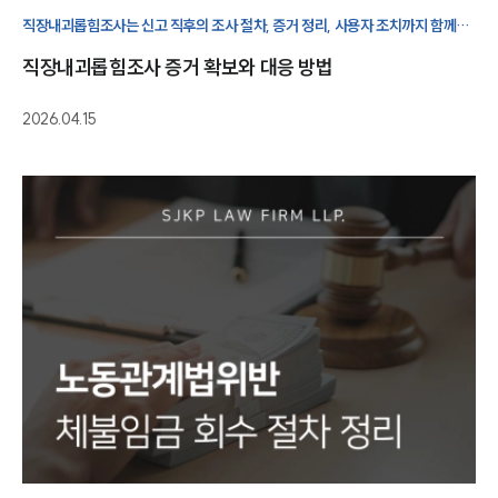
노동산재전문변호사
직장내괴롭힘조사는 신고 직후의 조사 절차, 증거 정리, 사용자 조치까지 함께
검토해야 하는 문제입니다.
직장내괴롭힘조사 증거 확보와 대응 방법
소식/자료
2026.04.15
언론보도
공지사항
법률 블로그
법률서식
뉴스레터/브로슈어
세미나
대륜법률상담예약
대륜법률상담예약