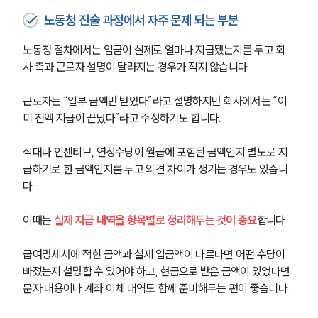
노동청 진술 과정에서 자주 문제 되는 부분
노동산재전문변호사
노동청 절차에서는 임금이 실제로 얼마나 지급됐는지를 두고 회
사 측과 근로자 설명이 달라지는 경우가 적지 않습니다.
소식/자료
근로자는 “일부 금액만 받았다”라고 설명하지만 회사에서는 “이
언론보도
미 전액 지급이 끝났다”라고 주장하기도 합니다.
공지사항
법률 블로그
법률서식
식대나 인센티브, 연장수당이 월급에 포함된 금액인지 별도로 지
뉴스레터/브로슈어
급하기로 한 금액인지를 두고 의견 차이가 생기는 경우도 있습니
세미나
다.
이때는 
실제 지급 내역을 항목별로 정리해두는 것이 중요
합니다.
대륜법률상담예약
대륜법률상담예약
급여명세서에 적힌 금액과 실제 입금액이 다르다면 어떤 수당이 
빠졌는지 설명할 수 있어야 하고, 현금으로 받은 금액이 있었다면 
문자 내용이나 계좌 이체 내역도 함께 준비해두는 편이 좋습니다.