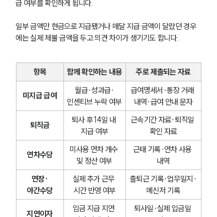
급 여부를 확인하게 됩니다.
일부 금액만 현금으로 지급됐거나 매달 지급 금액이 달랐던 경우
에는 실제 체불 금액을 두고 의견 차이가 생기기도 합니다.
항목
함께 확인하는 내용
주로 제출되는 자료
월급·성과급·
급여명세서·통장 거래 
미지급 급여
인센티브 누락 여부
내역·급여 안내 문자
퇴사 후 14일 내 
근속기간 자료·퇴직일 
퇴직금
지급 여부
확인 자료
미사용 연차 개수 
근태 기록·연차 사용 
연차수당
및 정산 여부
내역
연장·
실제 추가 근무 
출퇴근 기록·업무일지·
야간수당
시간 반영 여부
메신저 기록
임금 지급 지연 
퇴사일·실제 입금일 
지연이자