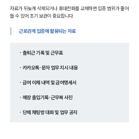
글로벌 파트너 로펌
자료가 뒤늦게 삭제되거나 휴대전화를 교체하면 입증 범위가 줄어
고객의 소리
통합검색
들 수 있어 초기 보관이 중요합니다.
AI대륜
근로관계 입증에 활용되는 자료
업무사례
· 출퇴근 기록 및 근무표
주요 업무사례
사례분석/최신동향
법률정보
· 카카오톡·문자 업무 지시 내용
법률지식인
고객후기
· 급여 이체 내역 및 급여명세서
· 매장 출입기록·근무복 사진
업무분야
노동산재그룹 업무
· 단체 채팅방 대화 및 업무 공지
전체
구성원 소개