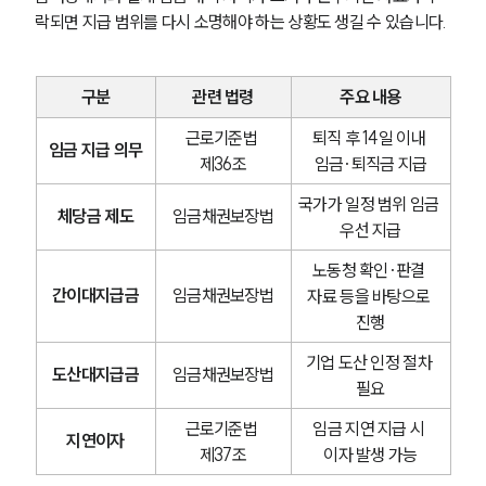
락되면 지급 범위를 다시 소명해야 하는 상황도 생길 수 있습니다.
구분
관련 법령
주요 내용
근로기준법 
퇴직 후 14일 이내 
임금 지급 의무
제36조
임금·퇴직금 지급
국가가 일정 범위 임금 
체당금 제도
임금채권보장법
우선 지급
노동청 확인·판결 
간이대지급금
임금채권보장법
자료 등을 바탕으로 
진행
기업 도산 인정 절차 
도산대지급금
임금채권보장법
필요
근로기준법 
임금 지연 지급 시 
지연이자
제37조
이자 발생 가능