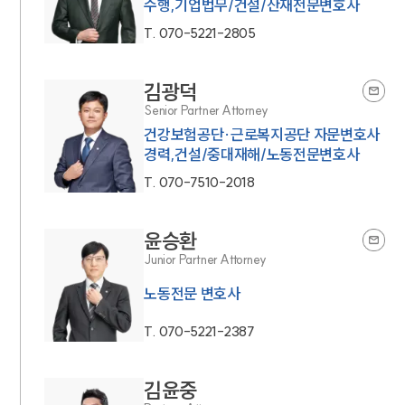
수행,기업법무/건설/산재전문변호사
T.
070-5221-2805
김광덕
Senior Partner Attorney
건강보험공단·근로복지공단 자문변호사
경력,건설/중대재해/노동전문변호사
T.
070-7510-2018
인재채용
윤승환
만화로 보는 사례
Junior Partner Attorney
노동전문 변호사
T.
070-5221-2387
김윤중