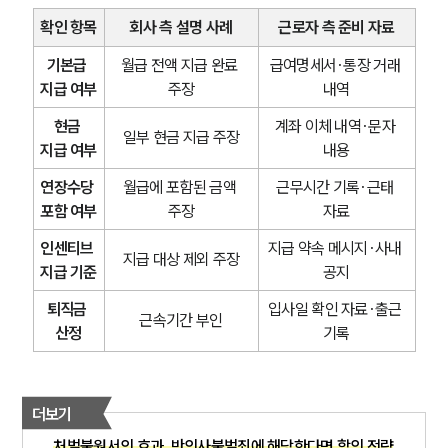
확인 항목
회사 측 설명 사례
근로자 측 준비 자료
기본급 
월급 전액 지급 완료 
급여명세서·통장 거래 
지급 여부
주장
내역
현금 
계좌 이체 내역·문자 
일부 현금 지급 주장
지급 여부
내용
연장수당 
월급에 포함된 금액 
근무시간 기록·근태 
포함 여부
주장
자료
인센티브 
지급 약속 메시지·사내 
지급 대상 제외 주장
지급 기준
공지
퇴직금 
입사일 확인 자료·출근 
근속기간 부인
산정
기록
더보기
처벌불원서의 효과, 반의사불벌죄에 해당한다면 합의 전략