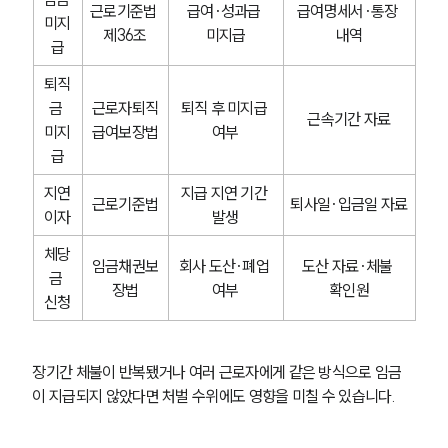
근로기준법 
급여·성과급 
급여명세서·통장 
미지
제36조
미지급
내역
급
퇴직
금 
근로자퇴직
퇴직 후 미지급 
근속기간 자료
미지
급여보장법
여부
급
지연
지급 지연 기간 
근로기준법
퇴사일·입금일 자료
이자
발생
체당
임금채권보
회사 도산·폐업 
도산 자료·체불 
금 
장법
여부
확인원
신청
장기간 체불이 반복됐거나 여러 근로자에게 같은 방식으로 임금
이 지급되지 않았다면 처벌 수위에도 영향을 미칠 수 있습니다.