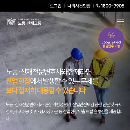
로그인
나의사건현황
1800-7905
365일 24시간
상담접수 가능
노동·산재전문변호사와 함께라면
산업 현장
에서 발생할 수 있는 문제를
보다 철저히 대응할 수 있습니다
노동·산재전문변호사가 현장 위험성 평가, 산업안전보건 관련 진단 및 규제
검토,
사고 대응 및 민·형사상 자문 등 산업현장 맞춤 토탈 솔루션을 제공합니
다