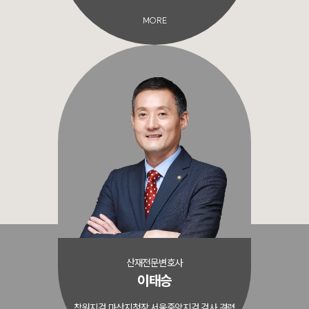
MORE
산재전문변호사
이태승
창원지검 마산지청장 서울중앙지검 검사 경력