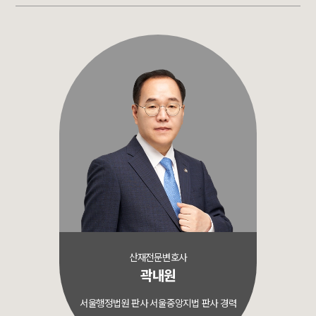
산재전문변호사
곽내원
서울행정법원 판사 서울중앙지법 판사 경력