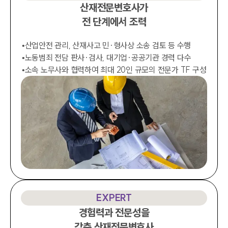
법률 블로그
산재전문변호사가

법률서식
전 단계에서 조력
뉴스레터/브로슈어
세미나
•
산업안전 관리, 산재사고 민·형사상 소송 검토 등 수행
•
노동범죄 전담 판사·검사, 대기업·공공기관 경력 다수
대륜법률상담예약
•
소속 노무사와 협력하여 최대 20인 규모의 전문가 TF 구성
대륜법률상담예약
EXPERT
경험력과 전문성을

갖춘 산재전문변호사