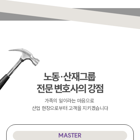
사례분석/최신동향
법률정보
법률지식인
고객후기
업무분야
노동산재그룹 업무
전체
노동·산재그룹
구성원 소개
전문 변호사의 강점
노동산재전문변호사
가족의 일이라는 마음으로
산업 현장으로부터 고객을 지키겠습니다
소식/자료
언론보도
MASTER
공지사항