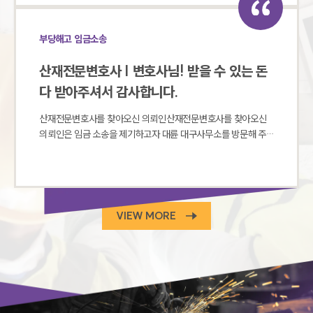
과 ‘승소’ 포항산재변호사는 의뢰인이 본 사건으로 노동 능력을 상
실했고, 정상적인 일상생활이 불가능하여 피고에게 손해배상 책
부당해고 임금소송
임이 있다는 점을 주장하였습니다. 법원은 포항산재변호사의 주
장을 받아들여 ‘피고는 원고들에게 총 9000만 원의 손해배상금
산재전문변호사 | 변호사님! 받을 수 있는 돈
을 지급하라.’는 판결을 내렸습니다. 의뢰인은 포항산재변호사에
다 받아주셔서 감사합니다.
게 깊은 감사 인사를 전해주셨습니다. 노동 사건은 다소 복잡하고
특수하여 전문변호사의 조력을 받는 것이 유리한데요. 법무법인
산재전문변호사를 찾아오신 의뢰인산재전문변호사를 찾아오신
대륜은 다양한 업무 수행 경험과 전문성을 기반으로 맞춤형 전략
의뢰인은 임금 소송을 제기하고자 대륜 대구사무소를 방문해 주
을 구상하고 있습니다. 만약 전문변호사의 도움이 필요하시다면,
셨습니다. 의뢰인은 근무 중 산업재해가 발생하였고 이로 인해 산
언제든지 법무법인 대륜을 방문해 주시기 바랍니다.
재보상 신청 도중, 관리자로부터 욕설과 함께 구두 해고를 당했는
데요. 갑작스러운 해고 통보로 한 순간에 직장을 잃게 된 의뢰인은
임금조차 제대로 지급받지 못하고 있었습니다. 이에 대륜 산재전
문변호사의 조력을 얻어 임금 소송과 산재 관련 자문요청을 하셨
VIEW MORE
습니다. 산재전문변호사변호사, 산업재해관련 법률자문제공과 함
께 임금청구소송 승소산재전문변호사는 산업재해 법률자문에 앞
서 임금 소송 경험이 풍부한 대구사무소의 변호사들로 사건팀을
구성하였습니다. 임금 소송 진행을 조력한 결과, 법원은 산재전문
변호사의 주장을 받아들였으며 의뢰인은 미지급 임금 전액을 돌
려받을 수 있었습니다. 사건 결과에 흡족하신 의뢰인은 산재전문