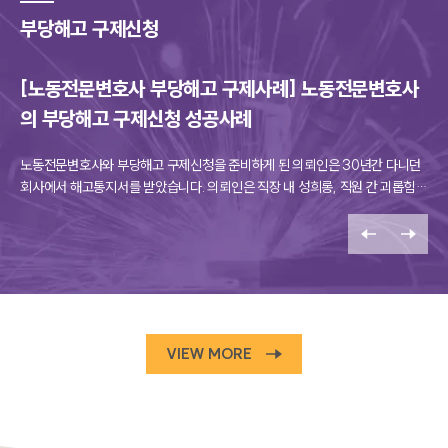
부당해고 구제신청
[노동전문변호사 부당해고 구제사례] 노동전문변호사
의 부당해고 구제신청 성공사례
노동전문변호사와 부당해고 구제신청을 준비하게 된 의뢰인은 30년간 다니던
그룹소개
회사에서 해고통지서를 받았습니다. 의뢰인은 직장 내 성희롱, 직원 간 괴롭힘,
근무 태만 등의 이유로 회사 징계위원회에서 중징계 처분인 해임을 받았으며, 이
그룹소개
는 업무 문제로 틀어진 여직원이 악의적으로 고발한 결과라고 주장했습니다. 이
대륜의 강점
여직원은 의뢰인이 문제를 일으킬 만한 언행을 할 때마다 지적해왔습니다. 30
오시는 길
년간 문제 없이 근무하던 회사에서 갑작스럽게 중징계 처분을 받게 된 의뢰인은
글로벌 파트너 로펌
억울함을 느끼며 변호사의 도움을 요청했습니다. 대륜은 충분히 구제신청을 받
고객의 소리
을 수 있음을 설명하고, 담당 팀을 구성하여 구제신청을 준비했습니다.
통합검색
AI대륜
VIEW MORE
업무사례
주요 업무사례