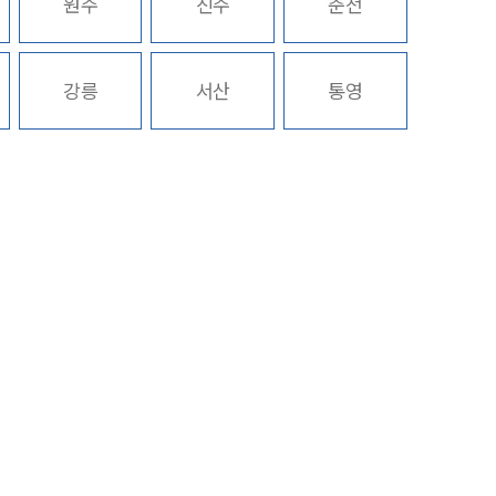
원주
진주
춘천
구성원 소개
강릉
서산
통영
노동산재전문변호사
소식/자료
언론보도
공지사항
법률 블로그
법률서식
뉴스레터/브로슈어
세미나