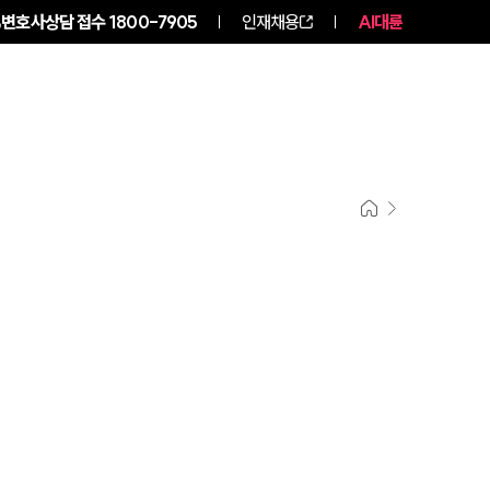
변호사상담 접수
1800-7905
인재채용
AI대륜
구성원 소개
소식/자료
그룹소개
그룹소개
대륜의 강점
오시는 길
글로벌 파트너 로펌
고객의 소리
통합검색
AI대륜