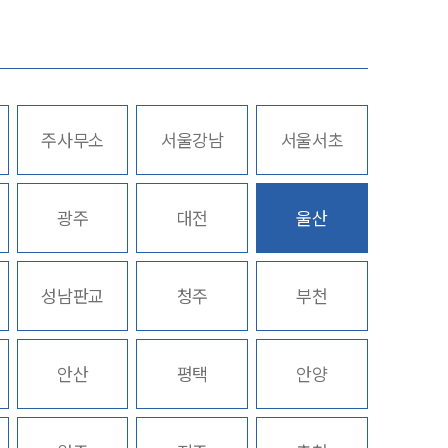
업무사례
주요 업무사례
주사무소
서울강남
서울서초
사례분석/최신동향
스토리
법률정보
광주
대전
울산
법률지식인
고객후기
성남판교
청주
부천
업무분야
안산
평택
안양
노동산재그룹 업무
전체