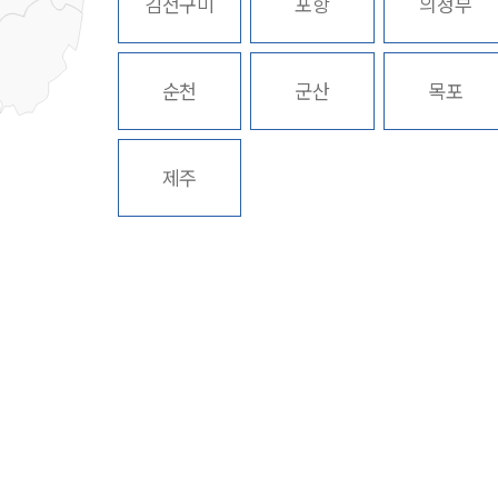
김천구미
포항
의정부
순천
군산
목포
제주