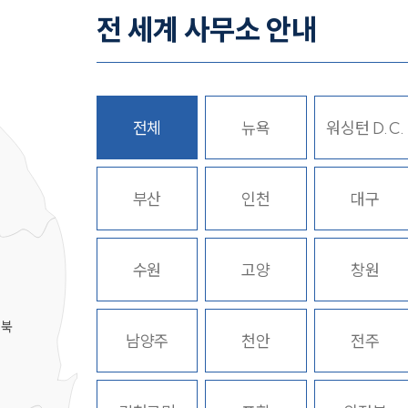
전 세계 사무소 안내
전체
뉴욕
워싱턴 D.C.
히
부산
인천
대구
수원
고양
창원
경북
남양주
천안
전주