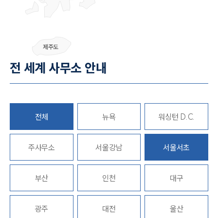
그룹소개
제주도
그룹소개
전 세계 사무소 안내
대륜의 강점
오시는 길
글로벌 파트너 로펌
고객의 소리
통합검색
전체
뉴욕
워싱턴 D.C.
AI대륜
주사무소
업무사례
서울강남
서울서초
주요 업무사례
부산
인천
대구
사례분석/최신동향
법률정보
법률지식인
고객후기
광주
대전
울산