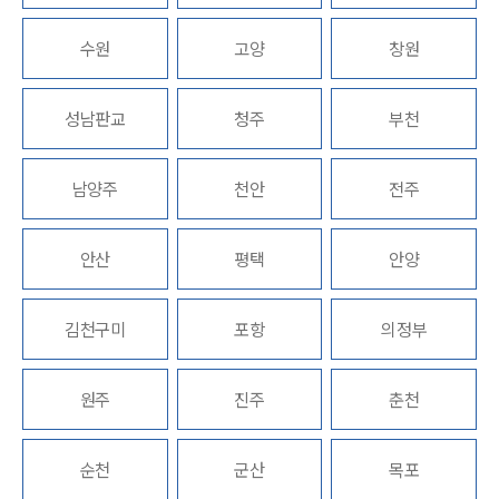
업무분야
수원
고양
창원
노동산재그룹 업무
성남판교
청주
부천
전체
남양주
천안
전주
구성원 소개
노동산재전문변호사
안산
평택
안양
소식/자료
김천구미
포항
의정부
언론보도
공지사항
원주
진주
춘천
법률 블로그
법률서식
뉴스레터/브로슈어
순천
군산
목포
세미나