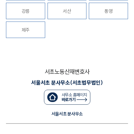
강릉
서산
통영
대륜법률상담예약
대륜법률상담예약
제주
서초노동산재변호사
서울서초 분사무소(서초법무법인)
사무소 홈페이지
바로가기
서울서초 분사무소