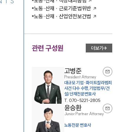
NTS
노동·산재 · 직장내괴롭힘
노동·산재 · 근로기준법위반
노동·산재 · 산업안전보건법
관련 구성원
더보기
고병준
President Attorney
대규모 기업·화이트칼라범죄
사건 다수 수행,기업법무/건
설/산재전문변호사
T.
070-5221-2805
윤승환
Junior Partner Attorney
노동전문 변호사