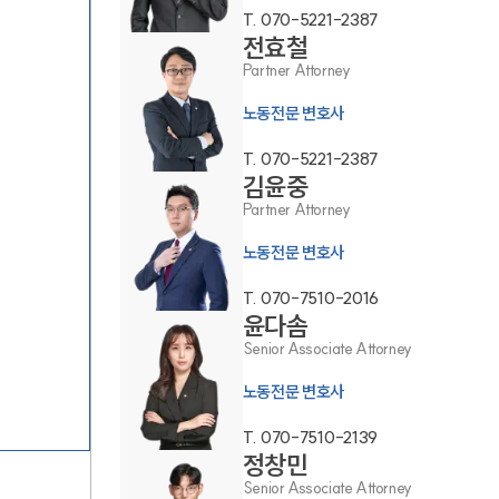
T.
070-5221-2387
전효철
Partner Attorney
노동전문 변호사
T.
070-5221-2387
김윤중
그룹소개
Partner Attorney
노동전문 변호사
그룹소개
T.
070-7510-2016
대륜의 강점
윤다솜
Senior Associate Attorney
오시는 길
노동전문 변호사
글로벌 파트너 로펌
T.
070-7510-2139
고객의 소리
정창민
Senior Associate Attorney
통합검색