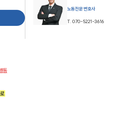
노동전문 변호사
AI대륜
T.
070-5221-3616
업무사례
주요 업무사례
사례분석/최신동향
법률정보
행동
법률지식인
로 
고객후기
업무분야
노동산재그룹 업무