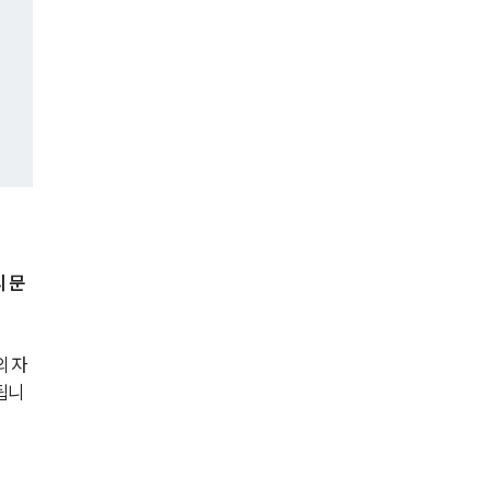
세미나
대륜법률상담예약
대륜법률상담예약
리 문
의 자
됩니