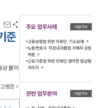
주요 업무사례
더보기
 기준
고용보험법 위반 의뢰인, 기소유예
노동변호사, 직장내괴롭힘 가해자 강등
처분
근로기준법 위반 의뢰인 경미한 벌금형
동상 불이
마무리
고병준
관련 업무분야
더보기