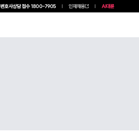
변호사상담 접수
1800-7905
인재채용
AI대륜
구성원 소개
소식/자료