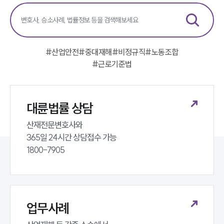
노동산재그룹 업무
전체
구성원 소개
#
산업안전
#
중대재해
#
비정규직
#
노동조합
노동산재전문변호사
#
근로기준법
소식/자료
대륜법률 상담
언론보도
산재전문변호사와 

공지사항
365일 24시간 상담접수 가능 

법률 블로그
법률서식
1800-7905
뉴스레터/브로슈어
세미나
대륜법률상담예약
업무사례
대륜법률상담예약