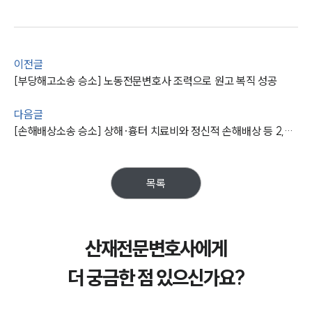
그룹소개
대륜의 강점
오시는 길
이전글
글로벌 파트너 로펌
[부당해고소송 승소] 노동전문변호사 조력으로 원고 복직 성공
고객의 소리
통합검색
AI대륜
다음글
[손해배상소송 승소] 상해·흉터 치료비와 정신적 손해배상 등 2,500만 원 청구한 손해배상변호사
업무사례
주요 업무사례
목록
사례분석/최신동향
법률정보
법률지식인
고객후기
산재전문변호사에게
더 궁금한 점 있으신가요?
업무분야