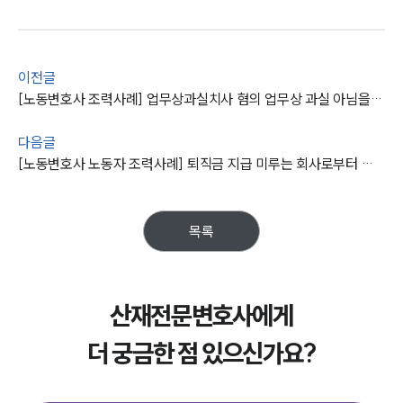
그룹소개
대륜의 강점
오시는 길
이전글
글로벌 파트너 로펌
[노동변호사 조력사례] 업무상과실치사 혐의 업무상 과실 아님을 밝혀 불기소 종결
고객의 소리
통합검색
AI대륜
다음글
[노동변호사 노동자 조력사례] 퇴직금 지급 미루는 회사로부터 퇴직금소송 진행해 전액 승소
업무사례
주요 업무사례
목록
사례분석/최신동향
법률정보
법률지식인
고객후기
산재전문변호사에게
더 궁금한 점 있으신가요?
업무분야
노동산재그룹 업무