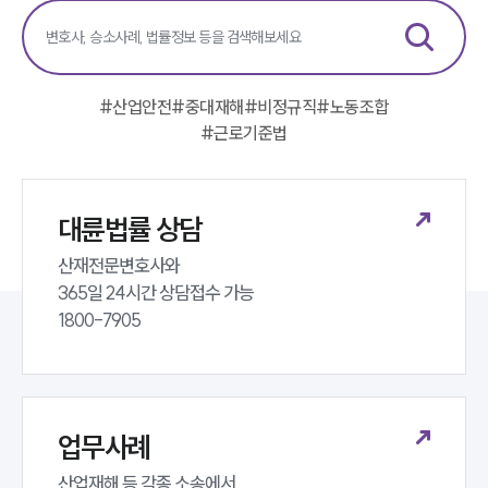
전체
구성원 소개
#
산업안전
#
중대재해
#
비정규직
#
노동조합
#
근로기준법
노동산재전문변호사
소식/자료
대륜법률 상담
언론보도
산재전문변호사와 

공지사항
365일 24시간 상담접수 가능 

법률 블로그
법률서식
1800-7905
뉴스레터/브로슈어
세미나
대륜법률상담예약
업무사례
대륜법률상담예약
산업재해 등 각종 소송에서 
