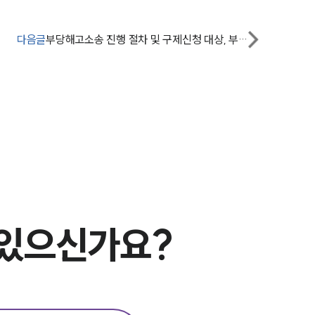
그룹소개
다음글
부당해고소송 진행 절차 및 구제신청 대상, 부당해고소송 증거 준비하려면?
대륜의 강점
오시는 길
글로벌 파트너 로펌
고객의 소리
통합검색
AI대륜
업무사례
 있으신가요?
주요 업무사례
사례분석/최신동향