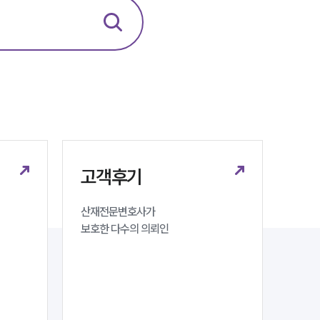
법률정보
법률지식인
고객후기
업무분야
노동산재그룹 업무
전체
고객후기
산재전문변호사가 

구성원 소개
보호한 다수의 의뢰인
노동산재전문변호사
소식/자료