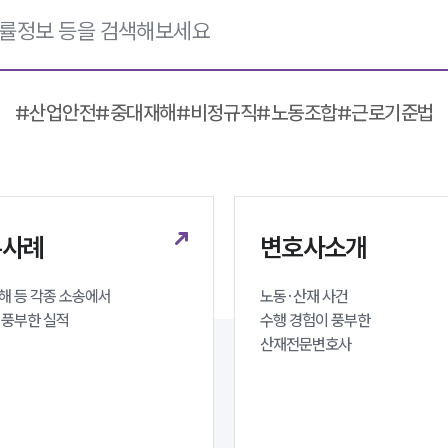
#
산업안전
#
중대재해
#
비정규직
#
노동조합
#
근로기준법
무사례
변호사소개
 등 각종 소송에서 

노동·산재 사건 

 풍부한 실적
수행 경험이 풍부한 

산재전문변호사