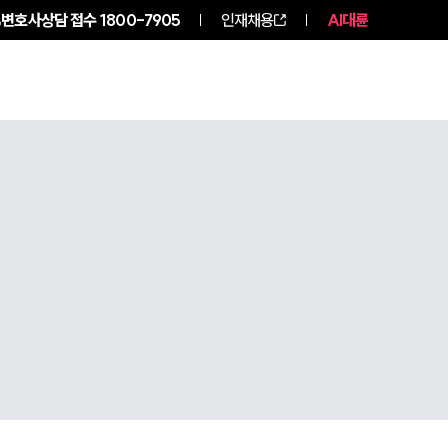
변호사상담 접수
1800-7905
인재채용
AI대륜
구성원 소개
소식/자료