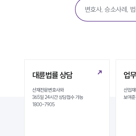
대륜법률 상담
업
산재전문변호사와 

산업재해
365일 24시간 상담접수 가능 

보여준
1800-7905