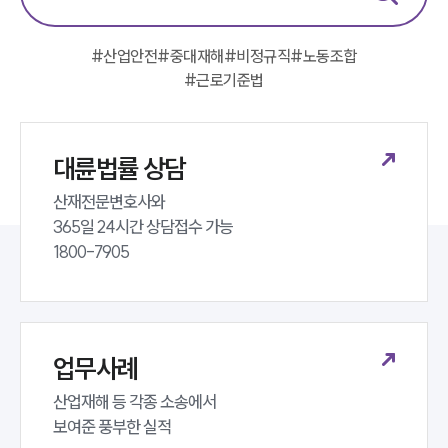
그룹소개
대륜의 강점
오시는 길
#
산업안전
#
중대재해
#
비정규직
#
노동조합
글로벌 파트너 로펌
#
근로기준법
고객의 소리
통합검색
AI대륜
대륜법률 상담
업무사례
산재전문변호사와 

365일 24시간 상담접수 가능 

주요 업무사례
1800-7905
사례분석/최신동향
법률정보
법률지식인
고객후기
업무사례
업무분야
산업재해 등 각종 소송에서 

노동산재그룹 업무
보여준 풍부한 실적
전체