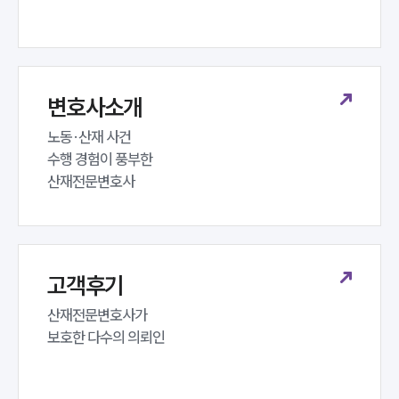
구성원 소개
노동산재전문변호사
변호사소개
노동·산재 사건 

소식/자료
수행 경험이 풍부한 

산재전문변호사
언론보도
공지사항
법률 블로그
법률서식
뉴스레터/브로슈어
세미나
고객후기
산재전문변호사가 

대륜법률상담예약
보호한 다수의 의뢰인
대륜법률상담예약