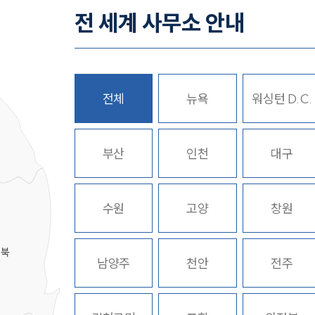
전 세계 사무소 안내
전체
뉴욕
워싱턴 D.C.
히
부산
인천
대구
수원
고양
창원
경북
남양주
천안
전주