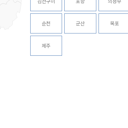
김천구미
포항
의정부
순천
군산
목포
제주