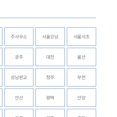
업무사례
주요 업무사례
주사무소
서울강남
서울서초
사례분석/최신동향
스토리
법률정보
광주
대전
울산
법률지식인
고객후기
성남판교
청주
부천
업무분야
안산
평택
안양
노동산재그룹 업무
전체