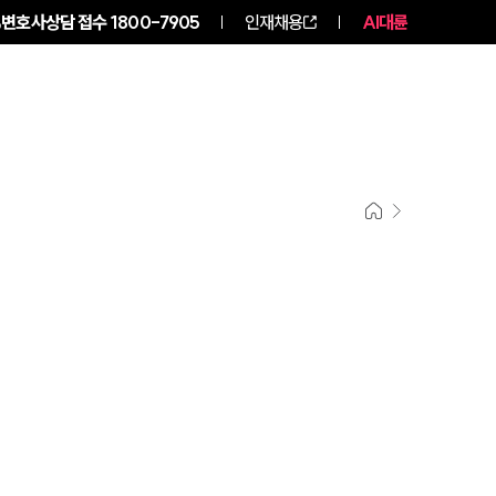
변호사상담 접수
1800-7905
인재채용
AI대륜
구성원 소개
소식/자료
그룹소개
그룹소개
대륜의 강점
오시는 길
글로벌 파트너 로펌
고객의 소리
통합검색
AI대륜