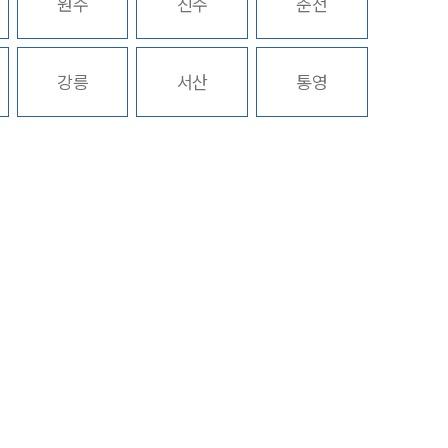
원주
진주
춘천
구성원 소개
강릉
서산
통영
노동산재전문변호사
소식/자료
언론보도
공지사항
법률 블로그
법률서식
뉴스레터/브로슈어
세미나