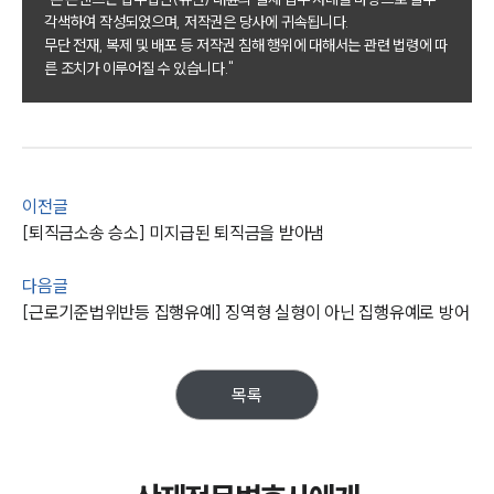
각색하여 작성되었으며, 저작권은 당사에 귀속됩니다.
그룹소개
무단 전재, 복제 및 배포 등 저작권 침해 행위에 대해서는 관련 법령에 따
른 조치가 이루어질 수 있습니다."
그룹소개
대륜의 강점
오시는 길
글로벌 파트너 로펌
고객의 소리
통합검색
이전글
AI대륜
[퇴직금소송 승소] 미지급된 퇴직금을 받아냄
다음글
업무사례
[근로기준법위반등 집행유예] 징역형 실형이 아닌 집행유예로 방어
주요 업무사례
사례분석/최신동향
법률정보
목록
법률지식인
고객후기