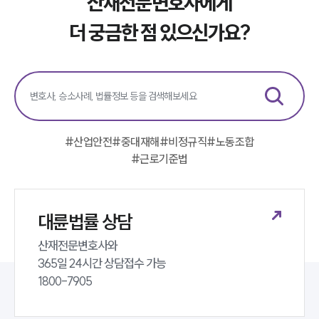
산재전문변호사에게
업무분야
더 궁금한 점 있으신가요?
노동산재그룹 업무
전체
구성원 소개
노동산재전문변호사
#
산업안전
#
중대재해
#
비정규직
#
노동조합
#
근로기준법
소식/자료
언론보도
공지사항
대륜법률 상담
법률 블로그
법률서식
산재전문변호사와 

뉴스레터/브로슈어
365일 24시간 상담접수 가능 

세미나
1800-7905