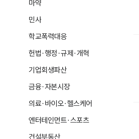
마약
민사
학교폭력대응
헌법·행정·규제·개혁
기업회생파산
금융·자본시장
의료·바이오·헬스케어
엔터테인먼트·스포츠
건설부동산