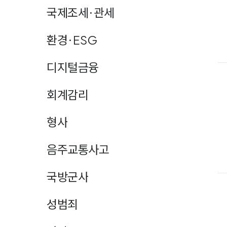
국제조세·관세
환경·ESG
디지털금융
회계감리
형사
음주교통사고
국방군사
성범죄