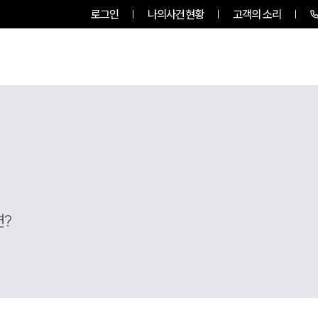
로그인
나의사건현황
고객의 소리
그룹소개
업무사례
업무분야
면?