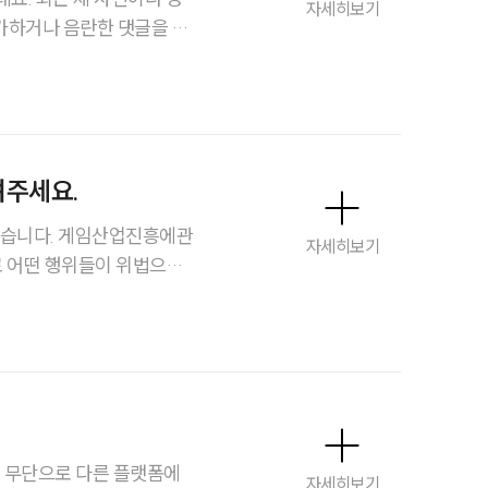
자세히보기
가하거나 음란한 댓글을 다
주요 업무사례
으로 노골적인 메시지를 보내
도 인터넷성희롱으로 신고할
사례분석/최신동향
법률정보
법률지식인
려주세요.
고객후기
있습니다. 게임산업진흥에관
자세히보기
로 어떤 행위들이 위법으로
업무분야
노동산재그룹 업무
전체
구성원 소개
을 무단으로 다른 플랫폼에
자세히보기