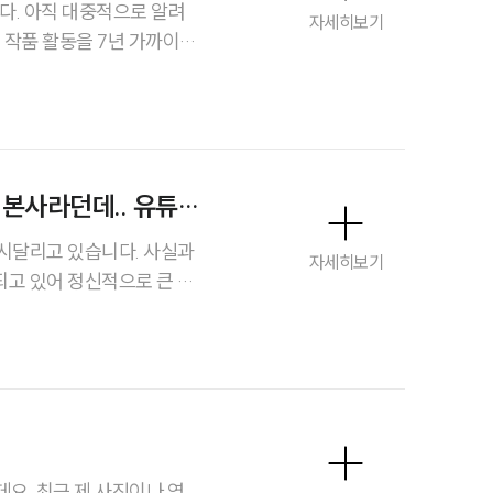
 알려
자세히보기
 작품 활동을 7년 가까이
그룹소개
, 핵심 장면 구성까지 유사
그룹소개
같은 것이 제 작품과 매우 흡
대륜의 강점
 본사라던데.. 유튜
다.
오시는 길
시달리고 있습니다. 사실과
자세히보기
고 있어 정신적으로 큰 스
글로벌 파트너 로펌
 익명이고 유튜브 본사가 미
고객의 소리
차 잘 모르겠습니다.. 댓글
 많고 계정을 바꿔가며 다
통합검색
소나 손해배상 청구가 가능
AI대륜
까요?
업무사례
요. 최근 제 사진이나 영