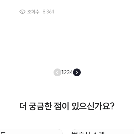
협찬도 전부 끊기고 있습니다.. 이런 경우 명예훼손고소
조회수
8,364
처벌받게 되나요?
1
2
3
4
더 궁금한 점이 있으신가요?