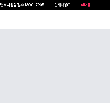
변호사상담 접수
1800-7905
인재채용
AI대륜
구성원 소개
소식/자료