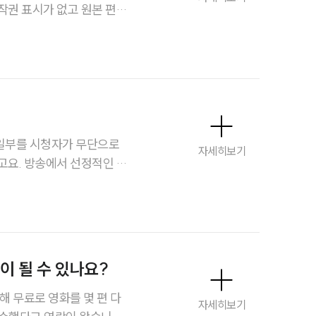
작권 표시가 없고 원본 편집
노동산재전문변호사
한지, 또 어떤 절차와 증
소식/자료
언론보도
공지사항
 일부를 시청자가 무단으로
자세히보기
법률 블로그
고요. 방송에서 선정적인 장
것처럼 왜곡해 퍼뜨린 영상
법률서식
있을까요?
뉴스레터/브로슈어
세미나
 될 수 있나요?
대륜법률상담예약
해 무료로 영화를 몇 편 다
자세히보기