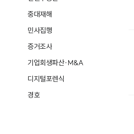
중대재해
민사집행
증거조사
기업회생파산·M&A
디지털포렌식
경호