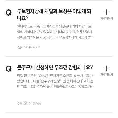
그룹소개
Q
무보험차상해 처벌과 보상은 어떻게 되
대륜의 강점
나요?
오시는 길
자세히보기
글로벌 파트너 로펌
안녕하세요. 가족이 교통사고를 당했는데 가해 차량이 보
고객의 소리
험에 가입되어 있지 않았다고 합니다. 이런 경우 무보험차
통합검색
상해로 처리되는지 궁금합니다. 무보험차상해 사고가 발생
AI대륜
하면 형사책임과 보상 절차는 어떻게 진행되는지도 알고
조회수
4,971
싶습니다.
업무사례
Q
음주구제 신청하면 무조건 감형되나요?
주요 업무사례
사례분석/최신동향
자세히보기
며칠 전 음주단속에 걸려 면허가 취소됐고, 벌금 처분도 나
법률정보
왔습니다..... 다들 ‘음주구제 신청하면 좀 나아진다’고 하던
법률지식인
데 저도 무조건 감형받을 수 있을까요? 사고는 없었고 처음
고객후기
음주운전입니다. 음주구제 신청한다고 해도 확실히 효과가
있는지 궁금합니다.
조회수
3,766
업무분야
노동산재그룹 업무