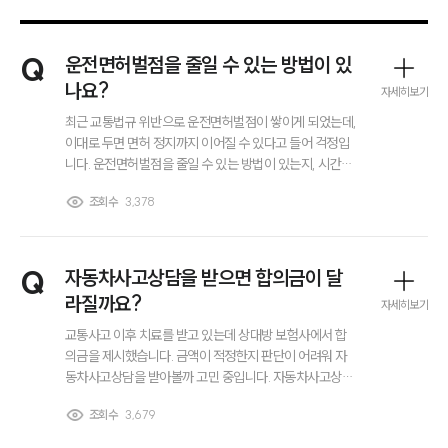
Q
운전면허벌점을 줄일 수 있는 방법이 있
나요?
자세히보기
최근 교통법규 위반으로 운전면허벌점이 쌓이게 되었는데,
이대로 두면 면허 정지까지 이어질 수 있다고 들어 걱정입
니다. 운전면허벌점을 줄일 수 있는 방법이 있는지, 시간이
지나야 없어지는 것인지 아니면 교육이나 다른 절차를 통
조회수
3,378
해 감경이 가능한지 궁금합니다.
Q
자동차사고상담을 받으면 합의금이 달
라질까요?
자세히보기
교통사고 이후 치료를 받고 있는데 상대방 보험사에서 합
의금을 제시했습니다. 금액이 적정한지 판단이 어려워 자
동차사고상담을 받아볼까 고민 중입니다. 자동차사고상담
을 받으면 실제로 합의금이 달라질 수 있는지 궁금합니다.
조회수
3,679
그룹소개