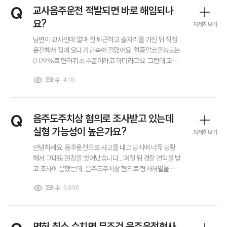
전체
Q
교사음주운전 적발되면 바로 해임되나
요?
자세히보기
구성원 소개
남편이 교사인데 얼마 전 퇴근하고 술자리를 가진 뒤 직접
운전해서 집에 오다가 단속에 걸렸어요. 혈중알코올농도는
0.09%로 면허취소 수준이라고 하더라고요. 그런데 교사
노동산재전문변호사
음주운전은 일반 회사원보다 훨씬 엄격하다고 들었는데 이
조회수
4,113
렇게 한 번 적발된 것만으로도 앞으로 교단에 서는 게 불가
능해질 수도 있나요? 교사음주운전 적발되면 바로 해임될
소식/자료
까요?ㅠ
언론보도
Q
음주도주치상 혐의로 조사받고 있는데
공지사항
실형 가능성이 높은가요?
자세히보기
법률 블로그
법률서식
안녕하세요. 음주운전으로 사고를 내고 당시에 너무 당황
뉴스레터/브로슈어
해서 그대로 현장을 벗어났습니다....며칠 뒤 경찰 연락을 받
세미나
고 조사에 응했는데, 음주도주치상 혐의로 형사처벌을 받
을 수 있다고 하더라고요...? 저는 상대방이 크게 다친 건 아
조회수
3,890
닌 걸로 알고 있는데 그래도 실형 가능성이 높을까요? 어떻
대륜법률상담예약
게 대응해야 덜 불리할 수 있는지도 궁금합니다...
대륜법률상담예약
면허 취소 수치면 무조건 음주운전형사