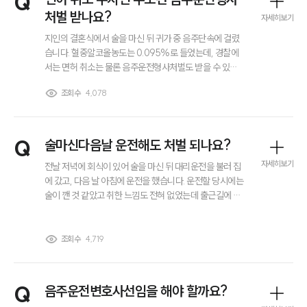
Q
처벌 받나요?
자세히보기
지인의 결혼식에서 술을 마신 뒤 귀가 중 음주단속에 걸렸
습니다. 혈중알코올농도는 0.095%로 들었는데, 경찰에
서는 면허 취소는 물론 음주운전형사처벌도 받을 수 있다
고 하더라고요...;; 수치가 높긴 했지만 사고 없이 귀가하던
조회수
4,078
중이었는데도 처벌을 받게 되나요? 면허 취소 기준을 넘기
면 무조건 형사처벌까지 받는 건지 궁금합니다.
Q
술마신다음날 운전해도 처벌 되나요?
자세히보기
전날 저녁에 회식이 있어 술을 마신 뒤 대리운전을 불러 집
에 갔고, 다음 날 아침에 운전을 했습니다. 운전할 당시에는
술이 깬 것 같았고 취한 느낌도 전혀 없었는데 출근길에 음
주 단속에 걸려 측정을 하게 되었습니다. 수치가 아주 높지
는 않았지만 단속 경찰로부터 음주운전 처벌 대상이 될 수
있다는 말을 들어 너무 당황스러웠습니다. 보통 술마신다
조회수
4,719
음날에는 운전해도 괜찮다고들 이야기하는데 만약 처벌 대
상이 된다면 형사처벌이나 면허 정지·취소까지도 가능한
건가요? 어떻게 대응해야 할까요..
Q
음주운전변호사선임을 해야 할까요?