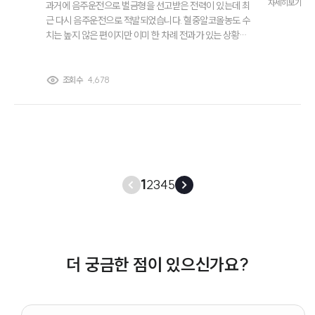
자세히보기
과거에 음주운전으로 벌금형을 선고받은 전력이 있는데 최
근 다시 음주운전으로 적발되었습니다. 혈중알코올농도 수
치는 높지 않은 편이지만 이미 한 차례 전과가 있는 상황이
라 처벌이 더 무거워질까 걱정됩니다. 특히 10년 이내에 음
주운전을 두 번 이상 하면 초범보다 형량이 높아진다고 들
었는데 실제로 실형 가능성도 있는지, 이 경우 음주운전변
조회수
4,678
호사선임이 꼭 필요한지 궁금합니다.
1
2
3
4
5
더 궁금한 점이 있으신가요?