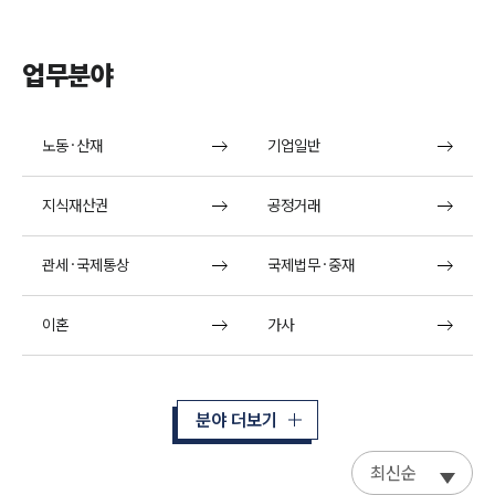
업무분야
노동·산재
기업일반
지식재산권
공정거래
관세·국제통상
국제법무·중재
이혼
가사
분야 더보기
최신순