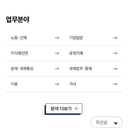
업무분야
노동·산재
기업일반
지식재산권
공정거래
관세·국제통상
국제법무·중재
이혼
가사
분야 더보기
최신순