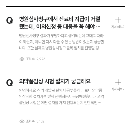
Q
병원심사청구에서 진료비 지급이 거절
됐는데, 이의신청 등 대응을 꼭 해야 하
자세히보기
나요?
병원심사청구 결과가 부당하다고 생각되는데 그대로 따라
야 하는지, 아니면 다시 다툴 수 있는 방법이 있는지 궁금합
니다. 또한 실제로 병원심사청구 불복 절차를 진행할 경우
어떤 순서로 대응해야 하는지도 알고 싶습니다.
조회수
2,976
Q
의약품임상 시험 절차가 궁금해요
자세히보기
안녕하세요. 신약 개발 관련해서 공부를 하다 보니 의약품
임상시험 절차가 어떻게 진행되는지 궁금해졌습니다. 의약
품임상 시험은 어떤 절차를 거쳐 진행되는지 전반적인 과
정을 알고 싶습니다. 또한 이러한 절차를 모두 거친 이후에
야 신약이 허가되고 실제 판매까지 가능한 것인지도 함께
알려주시면 감사하겠습니다.
조회수
3,102
그룹소개