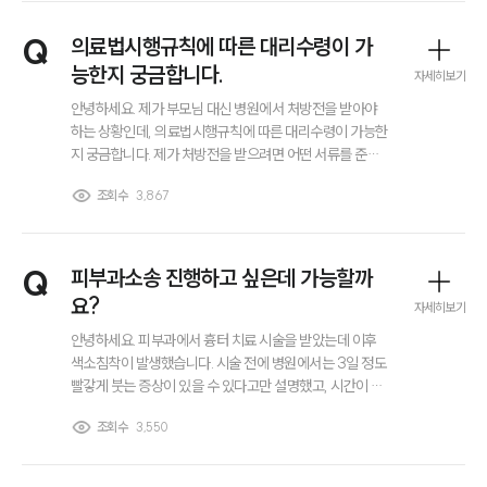
그룹소개
Q
의료법시행규칙에 따른 대리수령이 가
대륜의 강점
능한지 궁금합니다.
오시는 길
자세히보기
글로벌 파트너 로펌
안녕하세요. 제가 부모님 대신 병원에서 처방전을 받아야
고객의 소리
하는 상황인데, 의료법시행규칙에 따른 대리수령이 가능한
통합검색
지 궁금합니다. 제가 처방전을 받으려면 어떤 서류를 준비
AI대륜
해야 하고 의사에게 어떤 절차를 밟아야 하는지 알고 싶습
조회수
3,867
니다. 신분증과 가족관계 증명서만 있으면 되는 건가요? 만
약 부모님이 만 17세 미만이라면 절차가 달라지는지도 궁
업무사례
금합니다.
Q
피부과소송 진행하고 싶은데 가능할까
주요 업무사례
사례분석/최신동향
요?
자세히보기
법률정보
안녕하세요. 피부과에서 흉터 치료 시술을 받았는데 이후
법률지식인
고객후기
색소침착이 발생했습니다. 시술 전에 병원에서는 3일 정도
빨갛게 붓는 증상이 있을 수 있다고만 설명했고, 시간이 지
나면 괜찮아질 거라고 했습니다. 그런데 현재 2주가 넘었는
조회수
3,550
업무분야
데도 색소침착이 계속되고 있어 걱정이 큽니다. 이런 경우
에도 피부과소송을 진행할 수 있는지 궁금합니다.
노동산재그룹 업무