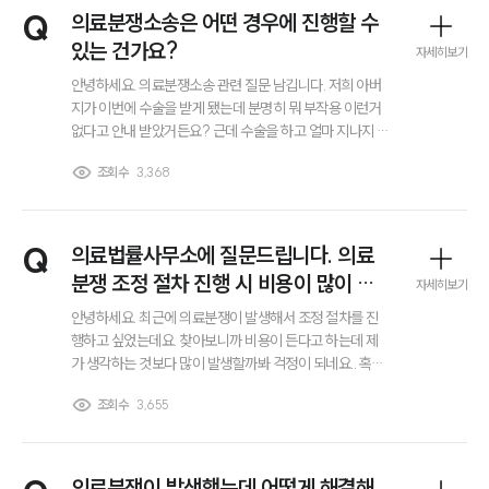
전체
Q
의료분쟁소송은 어떤 경우에 진행할 수
있는 건가요?
자세히보기
구성원 소개
안녕하세요. 의료분쟁소송 관련 질문 남깁니다. 저희 아버
지가 이번에 수술을 받게 됐는데 분명히 뭐 부작용 이런거
없다고 안내 받았거든요? 근데 수술을 하고 얼마 지나지 않
노동산재전문변호사
아 부작용이 발생했어요. 솔직히 엄청 큰 부작용은 아니지
조회수
3,368
만 어쨌든 안내를 받지 못했으니 저희 입장에서는 너무 당
황스러워서요. 의료분쟁소송은 어떤 경우에 진행할 수 있
소식/자료
는 건가요? 저희 같은 경우에도 소송을 진행할 수 있을까
요?
언론보도
Q
의료법률사무소에 질문드립니다. 의료
공지사항
분쟁 조정 절차 진행 시 비용이 많이 드
자세히보기
법률 블로그
나요?
법률서식
안녕하세요. 최근에 의료분쟁이 발생해서 조정 절차를 진
뉴스레터/브로슈어
행하고 싶었는데요. 찾아보니까 비용이 든다고 하는데 제
세미나
가 생각하는 것보다 많이 발생할까봐 걱정이 되네요.. 혹시
조정 절차 진행하면 비용이 많이 드나요? 의료법률사무소
조회수
3,655
찾아보다가 대륜이 있길래 문의 남겨봅니다..
대륜법률상담예약
대륜법률상담예약
의료분쟁이 발생했는데 어떻게 해결해