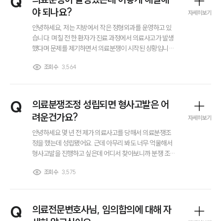
Q
야 되나요?
자세히보기
안녕하세요, 저는 지방에서 작은 정형외과를 운영하고 있
습니다. 며칠 전 한 환자가 진료 과정에서 의료사고가 발생
했다며 문제를 제기하면서 의료분쟁이 시작된 상황입니다.
이런 일을 처음 겪다 보니 어떻게 대응하고 해결해야 할지
조회수
3,564
막막한데 의료분쟁이 발생했을 때 어떤 절차와 방법으로
해결할 수 있는지 전반적인 설명을 부탁드립니다.
Q
의료분쟁조정 성립되면 형사고발은 어
려운건가요?
자세히보기
안녕하세요 몇 년 전 제가 의료사고를 당해서 의료분쟁조
정을 했는데 성립됐어요. 근데 아무리 봐도 너무 억울해서
형사고발을 진행하고 싶은데 어디서 찾아보니까 분쟁 조정
성립되면 형사고발이 어렵다고 하더라고요? 사실인가
조회수
3,575
요...? 형사고발 못하나요? ㅠ
Q
의료전문변호사님, 임의합의에 대해 자