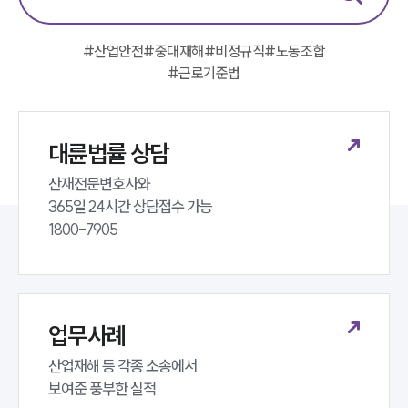
그룹소개
대륜의 강점
오시는 길
#
산업안전
#
중대재해
#
비정규직
#
노동조합
글로벌 파트너 로펌
#
근로기준법
고객의 소리
통합검색
AI대륜
대륜법률 상담
업무사례
산재전문변호사와 

365일 24시간 상담접수 가능 

주요 업무사례
1800-7905
사례분석/최신동향
법률정보
법률지식인
고객후기
업무사례
업무분야
산업재해 등 각종 소송에서 

노동산재그룹 업무
보여준 풍부한 실적
전체