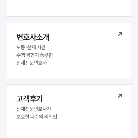
구성원 소개
노동산재전문변호사
변호사소개
노동·산재 사건 

소식/자료
수행 경험이 풍부한 

산재전문변호사
언론보도
공지사항
법률 블로그
법률서식
뉴스레터/브로슈어
세미나
고객후기
산재전문변호사가 

대륜법률상담예약
보호한 다수의 의뢰인
대륜법률상담예약