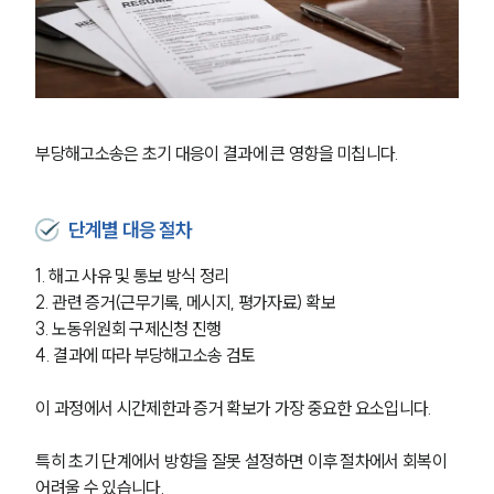
업무분야
노동산재그룹 업무
전체
부당해고소송은 초기 대응이 결과에 큰 영향을 미칩니다.
구성원 소개
단계별 대응 절차
노동산재전문변호사
1. 해고 사유 및 통보 방식 정리
소식/자료
2. 관련 증거(근무기록, 메시지, 평가자료) 확보
3. 노동위원회 구제신청 진행
언론보도
4. 결과에 따라 부당해고소송 검토 
공지사항
법률 블로그
이 과정에서 시간제한과 증거 확보가 가장 중요한 요소입니다.
법률서식
뉴스레터/브로슈어
특히 초기 단계에서 방향을 잘못 설정하면 이후 절차에서 회복이 
세미나
어려울 수 있습니다.