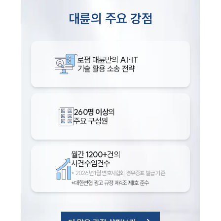
대륜의 주요 강점
로펌 대륜만의
AI·IT
기술 활용 소송 전략
260명 이상
의
주요 구성원
월간
1200+
건의
사건수임건수
*
2026년 1월 변호사협회 경유증표 발급 기준
*대한변협 광고 규정 제4조 제1호 준수