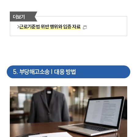
더보기
그룹소개
근로기준법 위반 행위와 입증 자료
그룹소개
대륜의 강점
오시는 길
글로벌 파트너 로펌
고객의 소리
통합검색
5
.
부당해고소송 | 대응 방법
AI대륜
업무사례
주요 업무사례
사례분석/최신동향
법률정보
법률지식인
고객후기