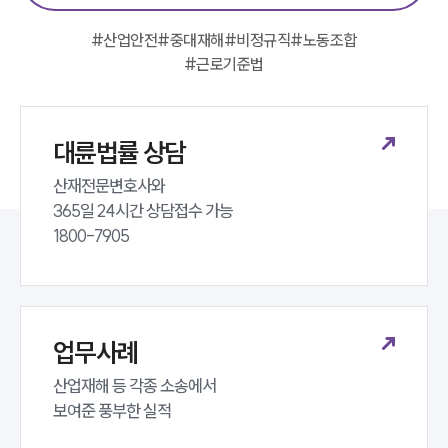
#
산업안전
#
중대재해
#
비정규직
#
노동조합
#
근로기준법
대륜법률 상담
산재전문변호사와 

365일 24시간 상담접수 가능 

1800-7905
업무사례
산업재해 등 각종 소송에서 

보여준 풍부한 실적