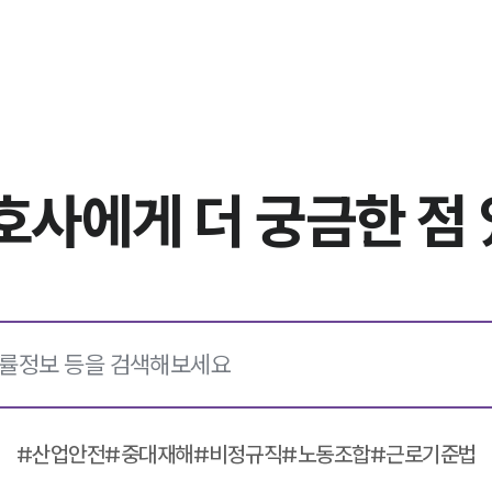
호사에게
더 궁금한 점
#
산업안전
#
중대재해
#
비정규직
#
노동조합
#
근로기준법