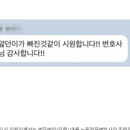
 겪으신 의뢰인께서는 법무법인(유한) 대륜 노동전문변호사의 조력