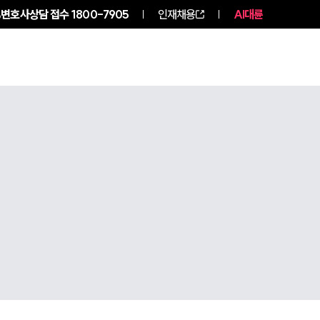
변호사상담 접수
1800-7905
인재채용
AI대륜
구성원 소개
소식/자료