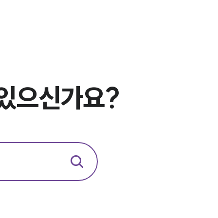
업무사례
주요 업무사례
사례분석/최신동향
법률정보
 있으신가요?
법률지식인
고객후기
업무분야
노동산재그룹 업무
전체