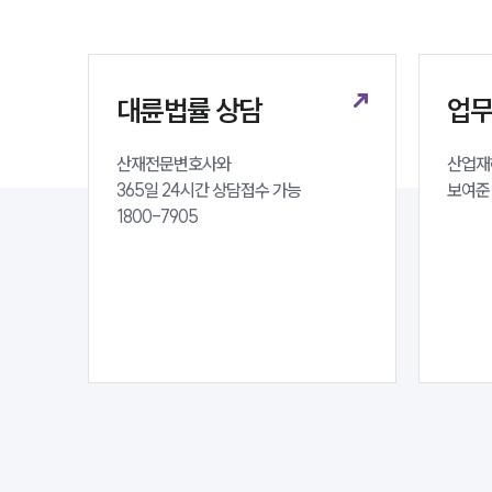
대륜법률 상담
업
산재전문변호사와 

산업재해
365일 24시간 상담접수 가능 

보여준
1800-7905