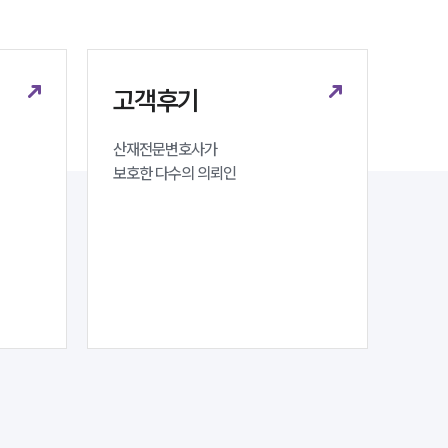
구성원 소개
노동산재전문변호사
고객후기
소식/자료
산재전문변호사가 

보호한 다수의 의뢰인
언론보도
공지사항
법률 블로그
법률서식
뉴스레터/브로슈어
세미나