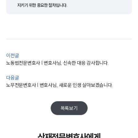
지키기 위한 중요한 절차입니다.
업무사례
주요 업무사례
사례분석/최신동향
법률정보
법률지식인
고객후기
이전글
노동법전문변호사 | 변호사님, 신속한 대응 감사합니다.
업무분야
다음글
노동산재그룹 업무
노무전문변호사 | 변호사님, 새로운 인생 살아보겠습니다.
전체
구성원 소개
목록보기
노동산재전문변호사
산재전문변호사에게