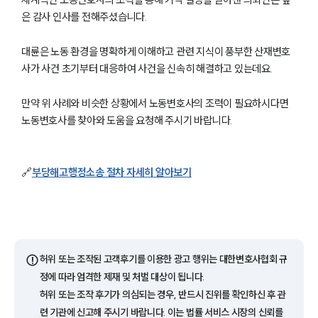
은 감사 인사를 전해주셨습니다.
대륜은 노동 환경을 명확하게 이해하고 관련 지식이 풍부한 산재변호
사가 사건 초기부터 대응하여 사건을 신속히 해결하고 있는데요.
만약 위 사례와 비슷한 상황에서 노동변호사의 조력이 필요하시다면
노동변호사를 찾아와 도움을 요청해 주시기 바랍니다.
🔗
부당해고행정소송 절차 자세히 알아보기
그룹소개
그룹소개
대륜의 강점
오시는 길
글로벌 파트너 로펌
⚠️
허위 또는 조작된 고객후기를 이용한 광고 행위는 대한변호사협회 규
고객의 소리
정에 따라 엄격한 제재 및 처벌 대상이 됩니다.
통합검색
허위 또는 조작 후기가 의심되는 경우, 반드시 진위를 확인하신 후 관
AI대륜
련 기관에 신고해 주시기 바랍니다. 이는 법률 서비스 시장의 신뢰를