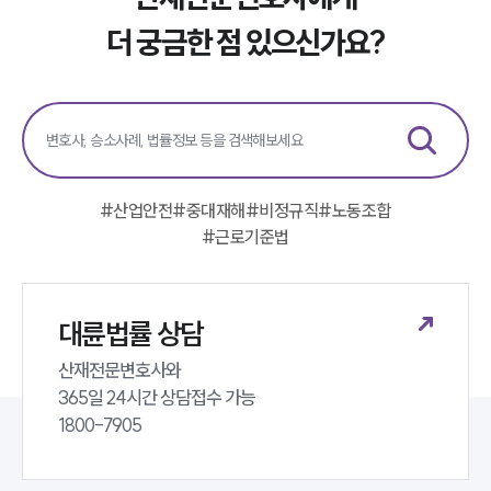
소식/자료
더 궁금한 점 있으신가요?
언론보도
공지사항
법률 블로그
법률서식
뉴스레터/브로슈어
세미나
#
산업안전
#
중대재해
#
비정규직
#
노동조합
#
근로기준법
대륜법률상담예약
대륜법률상담예약
대륜법률 상담
산재전문변호사와 

365일 24시간 상담접수 가능 

1800-7905