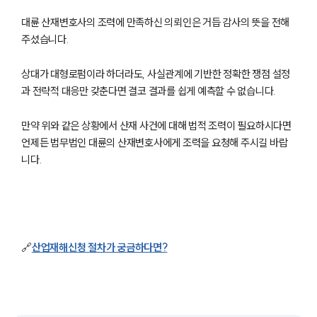
대륜 산재변호사의 조력에 만족하신 의뢰인은 거듭 감사의 뜻을 전해
주셨습니다.
그룹소개
상대가 대형로펌이라 하더라도, 사실관계에 기반한 정확한 쟁점 설정
과 전략적 대응만 갖춘다면 결코 결과를 쉽게 예측할 수 없습니다.
그룹소개
대륜의 강점
오시는 길
만약 위와 같은 상황에서 산재 사건에 대해 법적 조력이 필요하시다면
글로벌 파트너 로펌
언제든 법무법인 대륜의 산재변호사에게 조력을 요청해 주시길 바랍
고객의 소리
니다.
통합검색
AI대륜
업무사례
🔗
산업재해신청 절차가 궁금하다면?
주요 업무사례
사례분석/최신동향
법률정보
법률지식인
고객후기