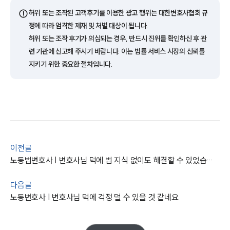
⚠️
허위 또는 조작된 고객후기를 이용한 광고 행위는 대한변호사협회 규
정에 따라 엄격한 제재 및 처벌 대상이 됩니다.
업무분야
허위 또는 조작 후기가 의심되는 경우, 반드시 진위를 확인하신 후 관
노동산재그룹 업무
련 기관에 신고해 주시기 바랍니다. 이는 법률 서비스 시장의 신뢰를
전체
지키기 위한 중요한 절차입니다.
구성원 소개
노동산재전문변호사
이전글
소식/자료
노동법변호사 | 변호사님 덕에 법 지식 없이도 해결할 수 있었습니다.
언론보도
공지사항
다음글
법률 블로그
노동변호사 | 변호사님 덕에 걱정 덜 수 있을 것 같네요.
법률서식
뉴스레터/브로슈어
세미나