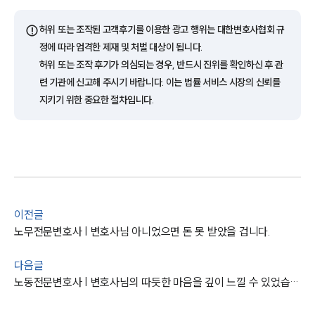
고객의 소리
통합검색
AI대륜
⚠️
허위 또는 조작된 고객후기를 이용한 광고 행위는 대한변호사협회 규
정에 따라 엄격한 제재 및 처벌 대상이 됩니다.
허위 또는 조작 후기가 의심되는 경우, 반드시 진위를 확인하신 후 관
업무사례
련 기관에 신고해 주시기 바랍니다. 이는 법률 서비스 시장의 신뢰를
주요 업무사례
지키기 위한 중요한 절차입니다.
사례분석/최신동향
법률정보
법률지식인
고객후기
업무분야
이전글
노무전문변호사 | 변호사님 아니었으면 돈 못 받았을 겁니다.
노동산재그룹 업무
전체
다음글
노동전문변호사 | 변호사님의 따듯한 마음을 깊이 느낄 수 있었습니다.
구성원 소개