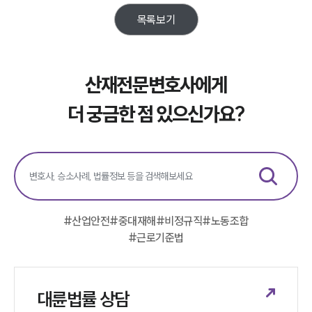
노동산재전문변호사
목록보기
소식/자료
산재전문변호사에게
언론보도
공지사항
더 궁금한 점 있으신가요?
법률 블로그
법률서식
뉴스레터/브로슈어
세미나
대륜법률상담예약
#
산업안전
#
중대재해
#
비정규직
#
노동조합
대륜법률상담예약
#
근로기준법
대륜법률 상담