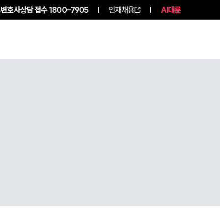
변호사상담 접수
1800-7905
인재채용
AI대륜
구성원 소개
소식/자료