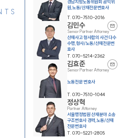
경남지방노동위원회 공익위
원,노동/산재전문변호사
NTS
T.
070-7510-2016
김민수
Senior Partner Attorney
산재사고 형사합의 사건 다수
수행,형사/노동/산재전문변
호사
T.
070-5214-2362
김효준
Senior Partner Attorney
노동전문 변호사
T.
070-7510-1044
정상혁
Partner Attorney
서울행정법원 산재분야 소송
구조변호사 경력,노동/산재
전문변호사
T.
070-5221-2805