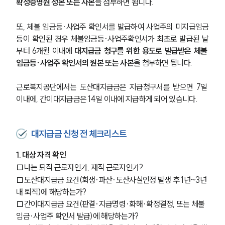
확정증명원 정본 또는 사본
을 첨부하면 됩니다.
노동산재전문변호사
또, 체불 임금등·사업주 확인서를 발급하여 사업주의 미지급임금
등이 확인된 경우 체불임금등·사업주확인서가 최초로 발급된 날
부터 6개월 이내에 
대지급금 청구를 위한 용도로 발급받은 체불 
소식/자료
임금등·사업주 확인서의 원본 또는 사본
을 첨부하면 됩니다.
언론보도
공지사항
근로복지공단에서는 도산대지급금은 지급청구서를 받으면 7일 
법률 블로그
이내에, 간이대지급금은 14일 이내에 지급하게 되어 있습니다.
법률서식
뉴스레터/브로슈어
세미나
대지급금 신청 전 체크리스트
1. 대상 자격 확인
대륜법률상담예약
□나는 퇴직 근로자인가, 재직 근로자인가?
대륜법률상담예약
□도산대지급금 요건(회생·파산·도산사실인정 발생 후 1년~3년 
내 퇴직)에 해당하는가?
□간이대지급금 요건(판결·지급명령·화해·확정결정, 또는 체불
임금·사업주 확인서 발급)에 해당하는가?