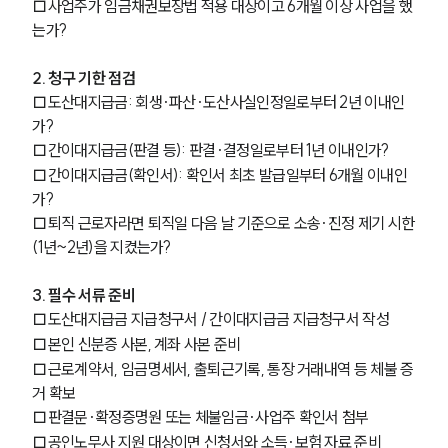
□사업주가 임금채권보장법 적용 대상이고 6개월 이상 사업을 했
는가?
2. 청구 기한 점검
□도산대지급금: 회생·파산·도산사실인정일로부터 2년 이내인
가?
□간이대지급금(판결 등): 판결·결정일로부터 1년 이내인가?
□간이대지급금(확인서): 확인서 최초 발급일부터 6개월 이내인
가?
□퇴직 근로자라면 퇴직일 다음 날 기준으로 소송·진정 제기 시한
(1년~2년)을 지켰는가?
3. 필수 서류 준비
□도산대지급금 지급청구서 / 간이대지급금 지급청구서 작성
□본인 신분증 사본, 계좌 사본 준비
□근로계약서, 임금명세서, 출퇴근기록, 통장 거래내역 등 체불 증
거 확보
□판결문·확정증명원 또는 체불임금·사업주 확인서 첨부
□공인노무사 지원 대상이면 신청서와 소득·보험 자료 준비