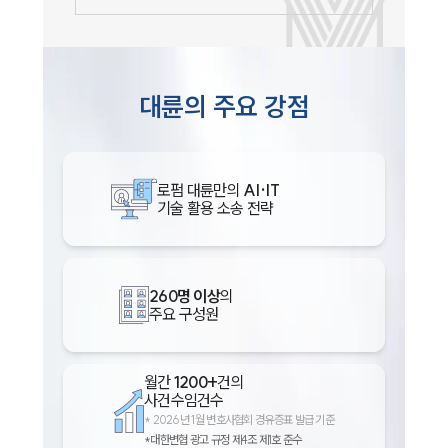
대륜의 주요 강점
로펌 대륜만의
AI·IT
기술 활용 소송 전략
260명 이상
의
주요 구성원
월간
1200+
건의
사건수임건수
*
2026년 1월 변호사협회 경유증표 발급 기준
*대한변협 광고 규정 제4조 제1호 준수