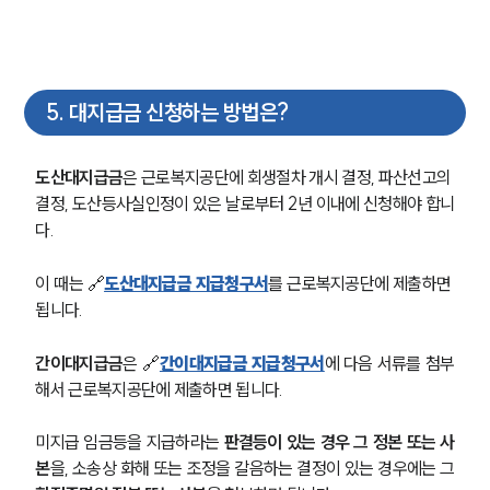
글로벌 파트너 로펌
고객의 소리
통합검색
AI대륜
5
.
대지급금 신청하는 방법은?
업무사례
도산대지급금
은 근로복지공단에 회생절차 개시 결정, 파산선고의 
주요 업무사례
결정, 도산등사실인정이 있은 날로부터 2년 이내에 신청해야 합니
사례분석/최신동향
다.
법률정보
법률지식인
고객후기
이 때는 🔗
도산대지급금 지급청구서
를 근로복지공단에 제출하면 
됩니다.
업무분야
간이대지급금
은 🔗
간이대지급금 지급청구서
에 다음 서류를 첨부
해서 근로복지공단에 제출하면 됩니다.
노동산재그룹 업무
전체
미지급 임금등을 지급하라는 
판결등이 있는 경우 그 정본 또는 사
본
을, 소송상 화해 또는 조정을 갈음하는 결정이 있는 경우에는 그 
구성원 소개