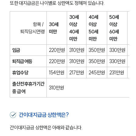
또한 대지급금은 나이별로 상한액도 정해져 있습니다.
30세 
40세 
50세 
항목 / 
30세 
이상
이상
이상
60
퇴직당시연령
미만
40세 
50세 
60세 
이
미만
미만
미만
임금
220만원
310만원
350만원
330만원
23
퇴직급여등
220만원
310만원
350만원
330만원
23
휴업수당
154만원
217만원
245만원
231만원
16
출산전후휴가기간
310만원
중 급여
간이대지급금 상한액은?
간이대지급금 상한액은 아래와 같습니다.